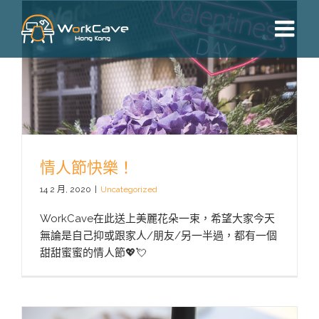
Skip
to
content
情人節快樂！
14 2 月, 2020
|
Uncategorized
WorkCave在此送上美麗花朵一束，希望大家今天
無論是自己抑或跟家人/朋友/另一半過，都有一個
甜甜蜜蜜的情人節💖💘