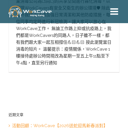
業消毒公司為L1同L3的共享空間進行霧化消毒，以
Skip
保障WorkCavers有安全又衛生的辦公環境🛡 除此
to
之外我們亦繼續加強日常清潔和其他防疫措施，每
content
位同事均定時進行新冠檢測，讓大家可以放心在
WorkCave工作。 無論工作路上抑或抗疫路上，我
們都是WorkCavers的同路人，日子雖不一樣，都
有我們跟大家一起互相撐住💪🏻💪🏻 按此瀏覽當日
消毒的短片。 溫馨提示：疫情關係，WorkCave 1
樓接待處辦公時間現改為星期一至五上午11點至下
午4點，直至另行通知
近期文章
活動回顧：WorkCave【2026送蛇迎馬新春派對】