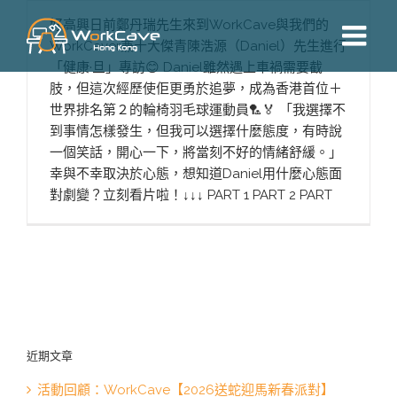
Skip
好高興日前鄭丹瑞先生來到WorkCave與我們的
to
WorkCaver兼十大傑青陳浩源（Daniel）先生進行
content
「健康·旦」專訪😊 Daniel雖然遇上車禍需要截
肢，但這次經歷使佢更勇於追夢，成為香港首位＋
世界排名第２的輪椅羽毛球運動員🏸🏅 「我選擇不
到事情怎樣發生，但我可以選擇什麼態度，有時說
一個笑話，開心一下，將當刻不好的情緒舒緩。」
幸與不幸取決於心態，想知道Daniel用什麼心態面
對劇變？立刻看片啦！↓↓↓ PART 1 PART 2 PART
近期文章
活動回顧：WorkCave【2026送蛇迎馬新春派對】