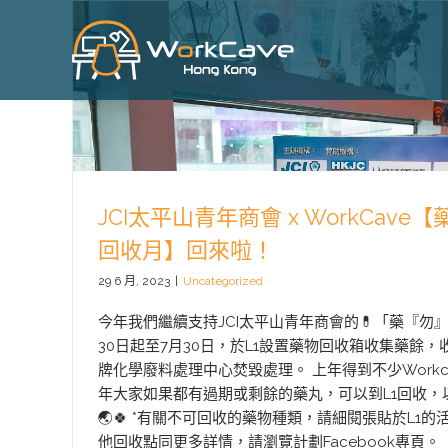
Skip
to
content
JCI太平山青年商會 x WorkCav
回收月】回來啦！
29 6 月, 2023
|
Uncategorized
今年我們繼續支持JCI太平山青年商會的💊「藥『勿
30日起至7月30日，於L1設置藥物回收箱收集藥餘
牌化學廢料處理中心焚毀處理。 上年得到不少Workc
年大家如果都有過期或剩餘的藥丸，可以到L1回收，
🌏🍀 *有關不可回收的藥物種類，請細閱張貼於L1的
他回收點同更多詳情，請瀏覽計劃Facebook專頁。