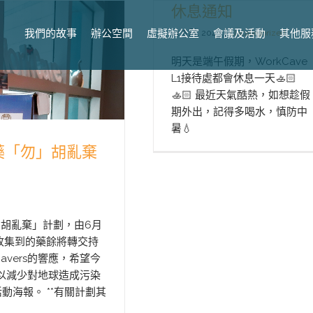
休息通知
我們的故事
辦公空間
虛擬辦公室
會議及活動
其他服
21 6 月, 2023
|
Uncategorized
明天是端午假期，WorkCave
L1接待處都會休息一天🚣🏻
🚣🏻 最近天氣酷熱，如想趁假
期外出，記得多喝水，慎防中
暑💧
e【藥「勿」胡亂棄
』胡亂棄」計劃，由6月
，收集到的藥餘將轉交持
avers的響應，希望今
以減少對地球造成污染
活動海報。 **有關計劃其