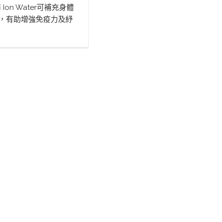
🧃Ion Water可補充身體
蜜，有助增強免疫力及紓