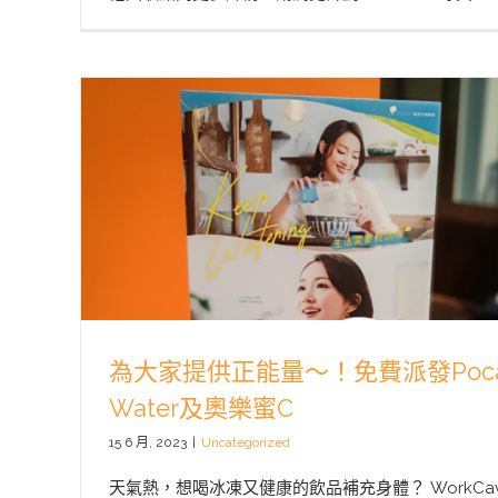
為大家提供正能量～！免費派發Pocari 
Water及奧樂蜜C
15 6 月, 2023
|
Uncategorized
天氣熱，想喝冰凍又健康的飲品補充身體？ WorkCav