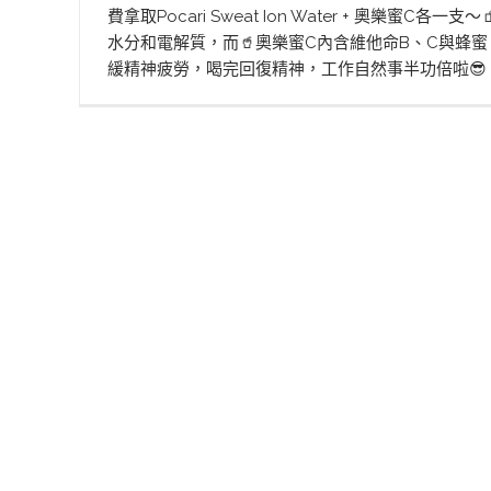
費拿取Pocari Sweat Ion Water + 奧樂蜜C各一支～
水分和電解質，而🥤奧樂蜜C內含維他命B、C與蜂
緩精神疲勞，喝完回復精神，工作自然事半功倍啦😎