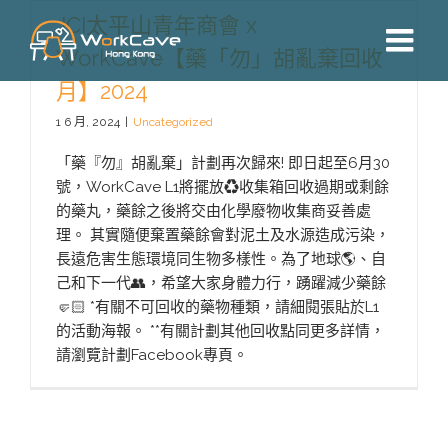
Skip
JCI太平山青年商會 x
to
WorkCave【藥「勿」胡亂棄回收
content
月】2024
1 6 月, 2024
|
Uncategorized
「藥『勿』胡亂棄」計劃再次歸來! 即日起至6月30
號，WorkCave L1將擺放♻️收集箱回收過期或剩餘
的藥丸，藥餘之後將交由化學廢物收集商妥善處
理。 其實隨便棄置藥餘會對泥土及水源造成污染，
長遠危害生態環境同生物多樣性。為了地球🌎、自
己和下一代👥，希望大家身體力行，踴躍減少藥餘
🤛🏻 *有關不可回收的藥物種類，請細閱張貼於L1
的活動海報。 **有關計劃其他回收點同更多詳情，
請瀏覽計劃Facebook專頁。