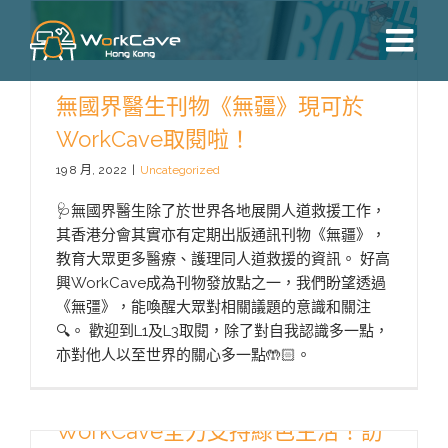
Skip
to
content
無國界醫生刊物《無疆》現可於
WorkCave取閱啦！
19 8 月, 2022
|
Uncategorized
🩺無國界醫生除了於世界各地展開人道救援工作，
其香港分會其實亦有定期出版通訊刊物《無疆》，
教育大眾更多醫療、護理同人道救援的資訊。 好高
興WorkCave成為刊物發放點之一，我們盼望透過
《無彊》，能喚醒大眾對相關議題的意識和關注
🔍。 歡迎到L1及L3取閱，除了對自我認識多一點，
亦對他人以至世界的關心多一點🤲🏻。
WorkCave全力支持綠色生活！訪