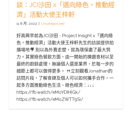
談：JCI沙田 x「邁向綠色，推動經
濟」活動大使王梓軒
11 8 月, 2022
|
Uncategorized
好高興早前為JCI沙田 - Project Insight x「邁向綠
色，推動經濟」活動大使王梓軒先生的訪談提供拍
攝場地🎥 別以為外賣走塑，就為環保盡了最大努
力。其實綠色餐飲方面，由一開始的揀選食材以至
最終的廚餘處理，無論個人還是業界，於每一步的
細節上都可以做得更多。 🍴立刻觀看Jonathan的
訪問片段，了解食肆及個人可以如何攜手合作，一
起多方面推動綠色生活、綠色經濟：↓↓↓
https://fb.watch/eMoYDIHlGk/
https://fb.watch/eMoZWTT9Si/