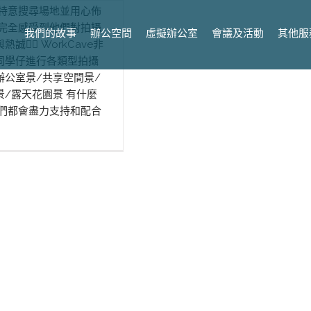
 特意搜尋場地並用心佈
 完全感受到他們對拍攝
我們的故事
辦公空間
虛擬辦公室
會議及活動
其他服
誠❤️‍🔥 WorkCave非
同學仔進行各類型拍攝
辦公室景/共享空間景/
景/露天花園景 有什麼
我們都會盡力支持和配合