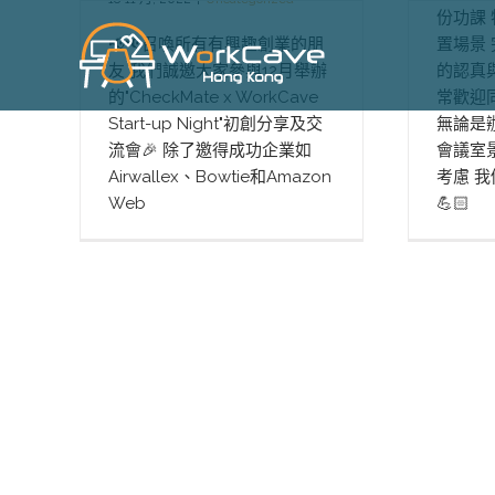
Skip
份功課
to
📢📢召喚所有有興趣創業的朋
置場景
content
友 我們誠邀大家參與12月舉辦
的認真與熱
的"CheckMate x WorkCave
常歡迎
Start-up Night"初創分享及交
無論是
流會🎉 除了邀得成功企業如
會議室
Airwallex、Bowtie和Amazon
考慮 
Web
💪🏻