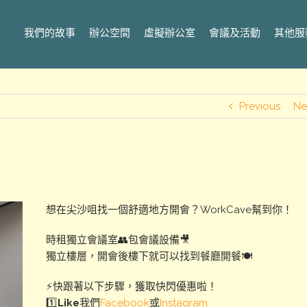
我們的故事
辦公空間
虛擬辦公室
會議及活動
其他服
Previous
Ne
想在尖沙咀找一個舒適地方開會？WorkCave幫到你！
時租獨立會議室👥包會議設備🎥
獨立樓層，開會後樓下就可以找到餐廳開餐🍽️
⚡快跟著以下步驟，獲取快閃優惠啦！
1️⃣
Like
我們
Facebook
或
Instagram