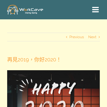
Skip
to
content
Previous
Next
再見2019，你好2020！