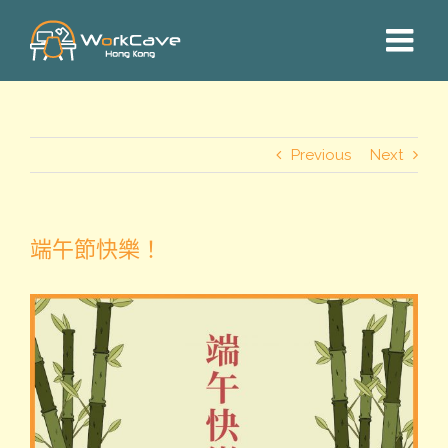
Skip
to
content
Previous
Next
端午節快樂！