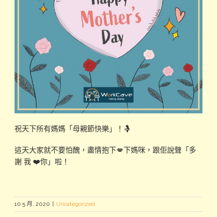
祝天下所有媽媽「母親節快樂」！🤱
這天大家就不要怕醜，盡情抱下💋下媽咪，跟佢說聲「多
謝 我 ❤️你」啦！
10 5 月, 2020
|
Uncategorized