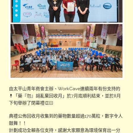
由太平山青年商會主辦、WorkCave連續兩年有份支持的
💊「藥『勿』胡亂棄回收月」於7月底順利結束，並於8月
下旬舉辦了閉幕禮👏🏻
典禮公佈回收月收集到的藥物數量超過170萬粒，數字令人
鼓舞！！
計劃成功全賴各位支持，感謝大家願意為環境保育出一分