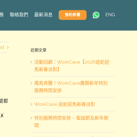
務
聯絡我們
最新消息
ENG
預約參觀
xt
近期文章
活動回顧：WorkCave【2026送蛇迎
馬新春派對】
萬馬奔騰！WorkCave農曆新年特別
服務時間安排
待處都
WorkCave 送蛇迎馬新春派對
🤸
特別服務時間安排 – 聖誕節及新年期
間