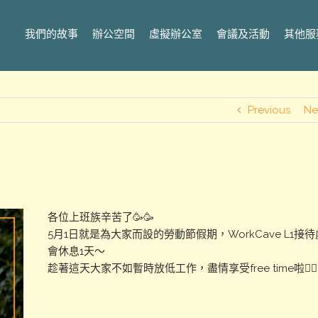
我們的故事
辦公空間
虛擬辦公室
會議及活動
其他服
Previous
Ne
各位上班族辛苦了🥳🥳
5月1日就是為大家而設的勞動節假期，WorkCave L1接
會休息1天～
趁著這天大家不如暫時放低工作，盡情享受free time啦🤸‍♀️