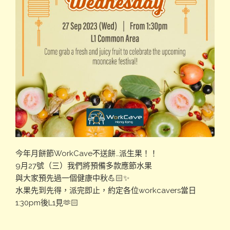
今年月餅節WorkCave不送餅…派生果！！
9月27號（三）我們將預備多款應節水果
與大家預先過一個健康中秋💪🏻✨
水果先到先得，派完即止，約定各位workcavers當日
1:30pm後L1見🫶🏻