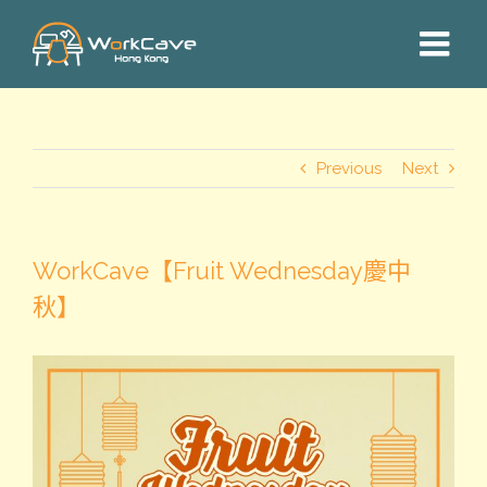
Skip
to
content
Previous
Next
WorkCave【Fruit Wednesday慶中
秋】