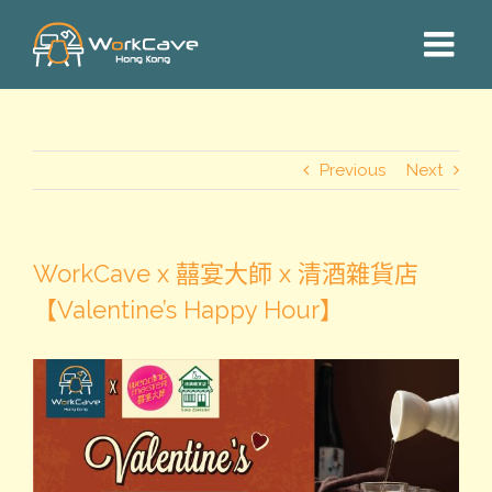
Skip
to
content
Previous
Next
WorkCave x 囍宴大師 x 清酒雜貨店
【Valentine’s Happy Hour】