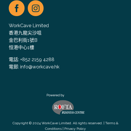
WorkCave Limited
香港九龍尖沙咀
金巴利街1號B
恒港中心1樓
電話: +852 2159 4288
電郵:
info@workcave.hk
Copyright © 2024 WorkCave Limited. All rights reserved. |
Terms &
Conditions
|
Privacy Policy