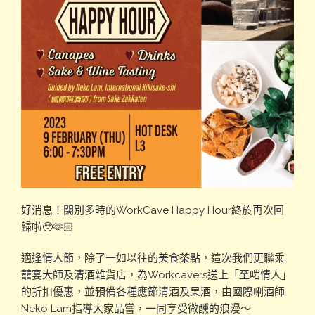
好消息！闊別多時的WorkCave Happy Hour終於再次回
歸啦🥹🫶🏻
適逢情人節，除了一如以往的美食茶點，這次我們更聯乘
囍宴大師及清酒雜貨店，為Workcavers送上「至啱情人」
的折扣優惠，並預備各種應節清酒及果酒，由國際唎酒師
Neko Lam指導大家品嘗，一同享受微醺的浪漫～