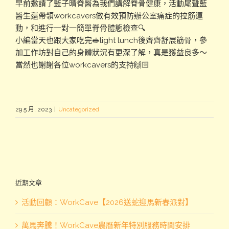
早前邀請了藍子晴脊醫為我們講解脊骨健康，活動尾聲藍
醫生還帶領workcavers做有效預防辦公室痛症的拉筋運
動，和進行一對一簡單脊骨體態檢查🔍
小編當天也跟大家吃完🥪light lunch後齊齊舒展筋骨，參
加工作坊對自己的身體狀況有更深了解，真是獲益良多～
當然也謝謝各位workcavers的支持🙌🏻
29 5 月, 2023
|
Uncategorized
近期文章
活動回顧：WorkCave【2026送蛇迎馬新春派對】
萬馬奔騰！WorkCave農曆新年特別服務時間安排